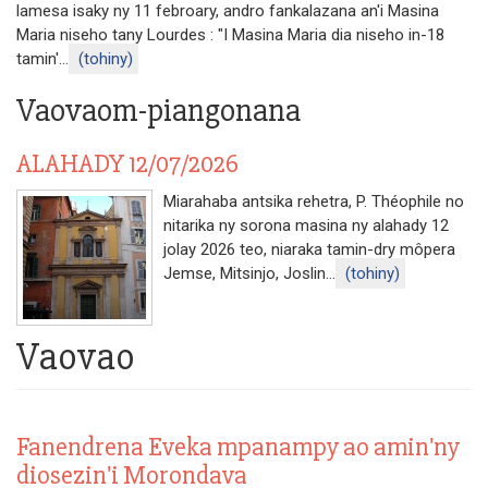
lamesa isaky ny 11 febroary, andro fankalazana an'i Masina
Maria niseho tany Lourdes : "I Masina Maria dia niseho in-18
tamin'...
(tohiny)
Vaovaom-piangonana
ALAHADY 12/07/2026
Miarahaba antsika rehetra, P. Théophile no
nitarika ny sorona masina ny alahady 12
jolay 2026 teo, niaraka tamin-dry môpera
Jemse, Mitsinjo, Joslin...
(tohiny)
Vaovao
Fanendrena Eveka mpanampy ao amin'ny
diosezin'i Morondava