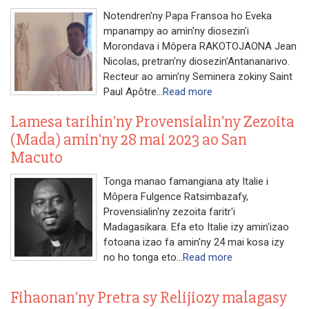
Notendren'ny Papa Fransoa ho Eveka
mpanampy ao amin'ny diosezin'i
Morondava i Môpera RAKOTOJAONA Jean
Nicolas, pretran'ny diosezin'Antananarivo.
Recteur ao amin'ny Seminera zokiny Saint
Paul Apôtre...
Read more
Lamesa tarihin'ny Provensialin'ny Zezoita
(Mada) amin'ny 28 mai 2023 ao San
Macuto
Tonga manao famangiana aty Italie i
Môpera Fulgence Ratsimbazafy,
Provensialin'ny zezoita faritr'i
Madagasikara. Efa eto Italie izy amin'izao
fotoana izao fa amin'ny 24 mai kosa izy
no ho tonga eto...
Read more
Fihaonan'ny Pretra sy Relijiozy malagasy