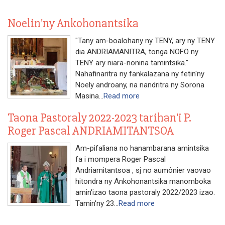
Noelin'ny Ankohonantsika
"Tany am-boalohany ny TENY, ary ny TENY
dia ANDRIAMANITRA, tonga NOFO ny
TENY ary niara-nonina tamintsika."
Nahafinaritra ny fankalazana ny fetin'ny
Noely androany, na nandritra ny Sorona
Masina...
Read more
Taona Pastoraly 2022-2023 tarihan'i P.
Roger Pascal ANDRIAMITANTSOA
Am-pifaliana no hanambarana amintsika
fa i mompera Roger Pascal
Andriamitantsoa , sj no aumônier vaovao
hitondra ny Ankohonantsika manomboka
amin'izao taona pastoraly 2022/2023 izao.
Tamin'ny 23...
Read more