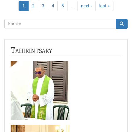
1
2
3
4
5
…
next ›
last »
Fikarohana
Karoka
Tahirintsary