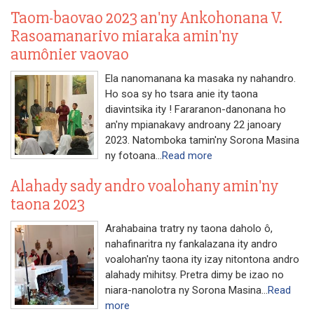
Taom-baovao 2023 an'ny Ankohonana V.
Rasoamanarivo miaraka amin'ny
aumônier vaovao
Ela nanomanana ka masaka ny nahandro.
Ho soa sy ho tsara anie ity taona
diavintsika ity ! Fararanon-danonana ho
an'ny mpianakavy androany 22 janoary
2023. Natomboka tamin'ny Sorona Masina
ny fotoana...
Read more
Alahady sady andro voalohany amin'ny
taona 2023
Arahabaina tratry ny taona daholo ô,
nahafinaritra ny fankalazana ity andro
voalohan'ny taona ity izay nitontona andro
alahady mihitsy. Pretra dimy be izao no
niara-nanolotra ny Sorona Masina...
Read
more