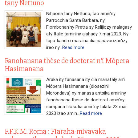
tany Nettuno
Nihaona tany Nettuno, tao amin'ny
Parrocchia Santa Barbara, ny
Fiombonan'ny Pretra sy Relijiozy malagasy
aty Italie tamin'ny alahady 7 mai 2023. Ny
tapa-kandro maraina dia nanavaozan'izy
ireo ny...
Read more
Fanohanana thèse de doctorat n'i Môpera
Hasimanana
Araka ity fanasana ity dia mahafaly an'i
Môpera Hasimanana (diosezin'i
Morondava) ny manasa antsika amin'ny
fanohanana thèse de doctorat amin'ny
sampana filôsôfia amin'ny talata 23 mai
2023 izao amin...
Read more
F.F.K.M. Roma : Fiaraha-mivavaka