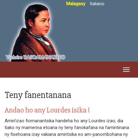
Skip
Malagasy
Italiano
to
main
content
Toggl
navig
Teny fanentanana
Andao ho any Lourdes isika !
Amin'izao fiomanantsika handeha ho any Lourdes izao, dia
tiako ny mamerina etoana ny teny fanokafana na famintinana
ny fisehoana izay vakiana amintsika eo am-panombohana ny