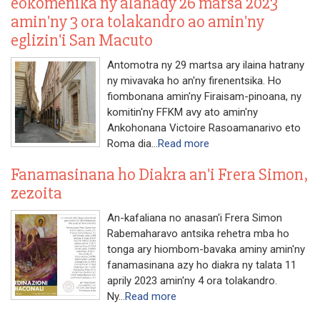
eokomenika ny alahady 26 marsa 2023
amin'ny 3 ora tolakandro ao amin'ny
eglizin'i San Macuto
Antomotra ny 29 martsa ary ilaina hatrany
ny mivavaka ho an'ny firenentsika. Ho
fiombonana amin'ny Firaisam-pinoana, ny
komitin'ny FFKM avy ato amin'ny
Ankohonana Victoire Rasoamanarivo eto
Roma dia...
Read more
Fanamasinana ho Diakra an'i Frera Simon,
zezoita
An-kafaliana no anasan'i Frera Simon
Rabemaharavo antsika rehetra mba ho
tonga ary hiombom-bavaka aminy amin'ny
fanamasinana azy ho diakra ny talata 11
aprily 2023 amin'ny 4 ora tolakandro.
Ny...
Read more